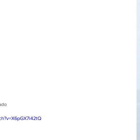
iado
tch?v=X6pGX7i42tQ