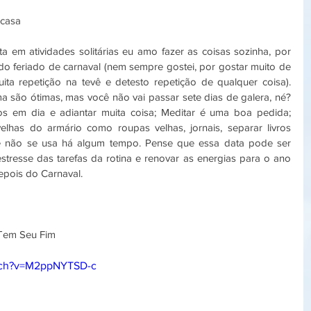
casa  
ista em atividades solitárias eu amo fazer as coisas sozinha, por 
o feriado de carnaval (nem sempre gostei, por gostar muito de 
ita repetição na tevê e detesto repetição de qualquer coisa). 
a são ótimas, mas você não vai passar sete dias de galera, né? 
s em dia e adiantar muita coisa; Meditar é uma boa pedida; 
elhas do armário como roupas velhas, jornais, separar livros 
 que não se usa há algum tempo. Pense que essa data pode ser 
estresse das tarefas da rotina e renovar as energias para o ano 
ois do Carnaval.   
Tem Seu Fim 
tch?v=M2ppNYTSD-c