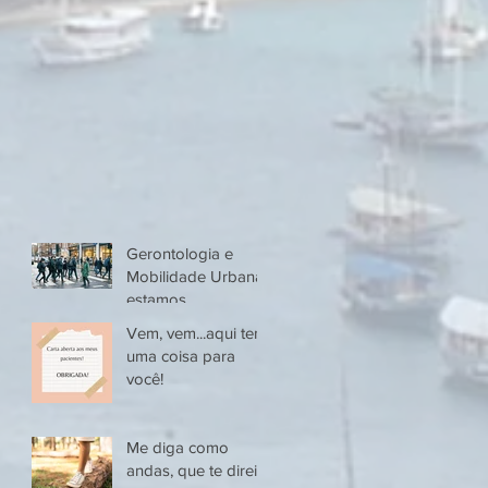
Gerontologia e
Mobilidade Urbana:
estamos
preparados para
Vem, vem...aqui tem
envelhecer nas
uma coisa para
cidades?
você!
Me diga como
andas, que te direis