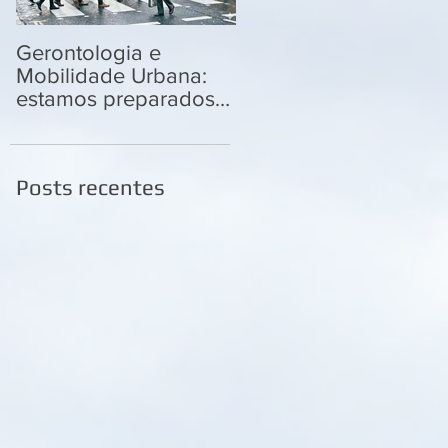
Gerontologia e
Me diga como andas,
Mobilidade Urbana:
que te direis como
estamos preparados
estais...
para envelhecer nas
cidades?
Posts recentes