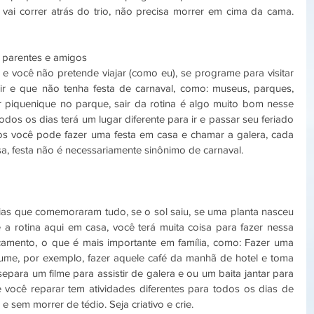
vai correr atrás do trio, não precisa morrer em cima da cama. 
parentes e amigos  
e você não pretende viajar (como eu), se programe para visitar 
r e que não tenha festa de carnaval, como: museus, parques, 
er piquenique no parque, sair da rotina é algo muito bom nesse 
dos os dias terá um lugar diferente para ir e passar seu feriado 
s você pode fazer uma festa em casa e chamar a galera, cada 
a, festa não é necessariamente sinônimo de carnaval. 
lias que comemoraram tudo, se o sol saiu, se uma planta nasceu 
é a rotina aqui em casa, você terá muita coisa para fazer nessa 
çamento, o que é mais importante em família, como: Fazer uma 
tume, por exemplo, fazer aquele café da manhã de hotel e toma 
epara um filme para assistir de galera e ou um baita jantar para 
se você reparar tem atividades diferentes para todos os dias de 
e sem morrer de tédio. Seja criativo e crie. 